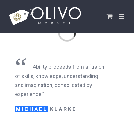
Saltar
al
contenido
Loading...
“
Ability proceeds from a fusion
of skills, knowledge, understanding
and imagination, consolidated by
experience.”
MICHAEL
KLARKE