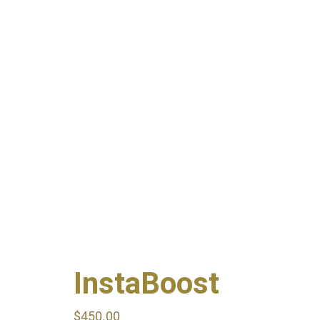
InstaBoost
$
450.00