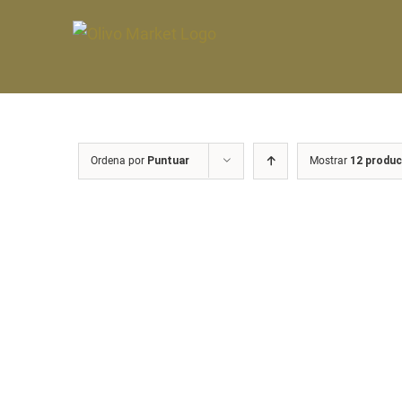
Saltar
al
contenido
Ordena por
Puntuar
Mostrar
12 produ