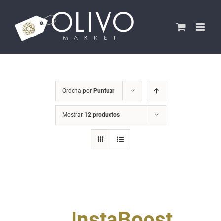
Saltar
al
contenido
Ordena por
Puntuar
Mostrar
12 productos
InstaBoost