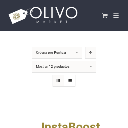
Saltar
al
contenido
Ordena por
Puntuar
Mostrar
12 productos
InstaBoost