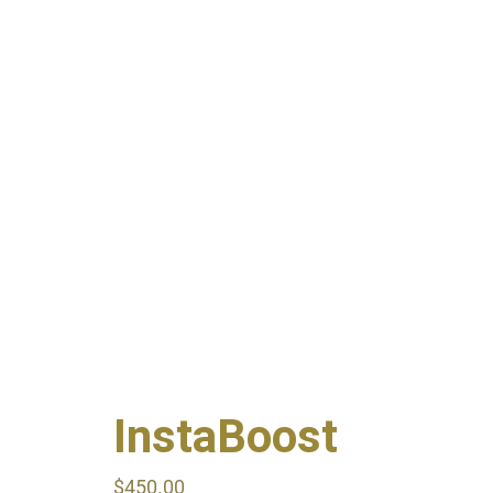
InstaBoost
$
450.00