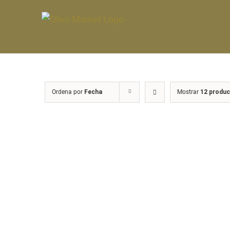
Saltar
al
contenido
Ordena por
Fecha
Mostrar
12 produ