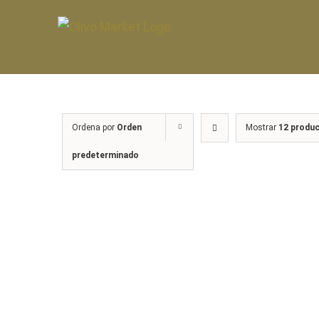
Saltar
al
contenido
Ordena por
Orden
Mostrar
12 produ
predeterminado